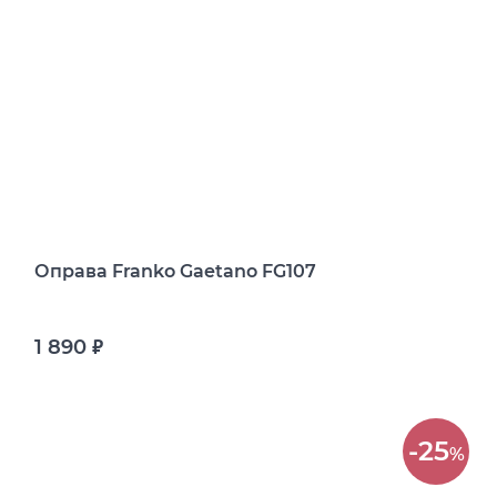
Оправа Franko Gaetano FG107
1 890
руб.
-25
%