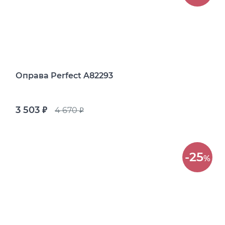
Оправа Perfect A82293
3 503
4 670
руб.
руб.
-25
%