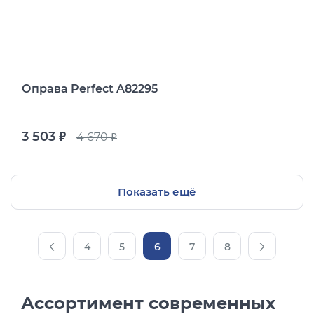
Оправа Perfect A82295
3 503
4 670
руб.
руб.
Показать ещё
4
5
6
7
8
Ассортимент современных