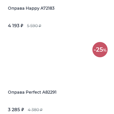
Оправа Happy A72183
4 193
5 590
руб.
руб.
-25
%
Оправа Perfect A82291
3 285
4 380
руб.
руб.