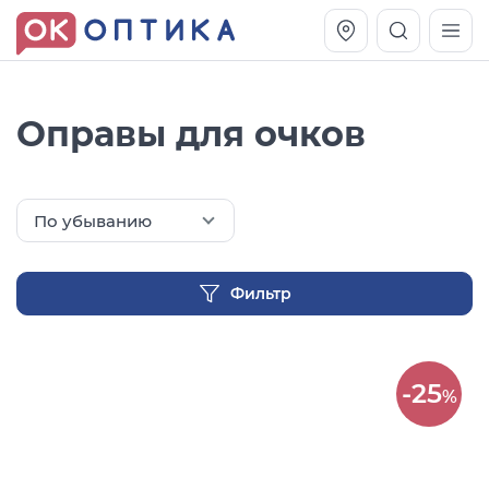
Оправы для очков
По убыванию
Фильтр
Vogue OVO5230S
Оправа Vogue OVO 4025
-25
%
11 991
8 270
руб.
руб.