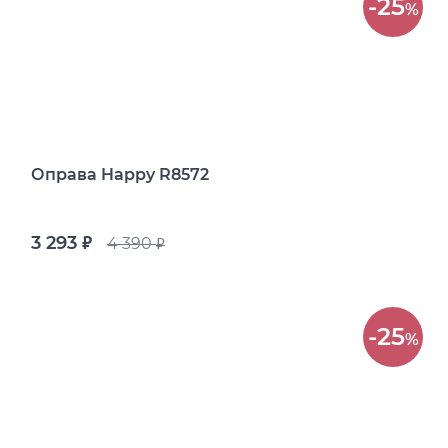
-25
%
Оправа Happy R8572
3 293
4 390
руб.
руб.
-25
%