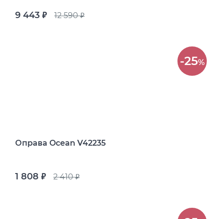
9 443
12 590
руб.
руб.
-25
%
Оправа Ocean V42235
1 808
2 410
руб.
руб.