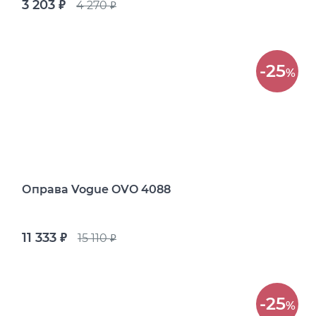
3 203
4 270
руб.
руб.
-25
%
Оправа Vogue OVO 4088
11 333
15 110
руб.
руб.
-25
%