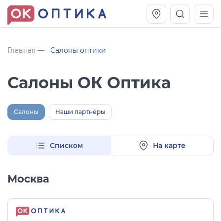
Главная
Салоны оптики
Салоны ОК Оптика
Салоны
Наши партнёры
Списком
На карте
Vogue OVO5230S
Оправа Vogue OVO 4025
Москва
11 991
8 270
руб.
руб.