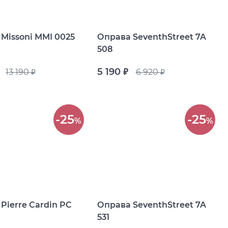
Missoni MMI 0025
Оправа SeventhStreet 7A
508
5 190
13 190
6 920
руб.
руб.
руб.
-25
-25
%
%
Pierre Cardin PC
Оправа SeventhStreet 7A
531