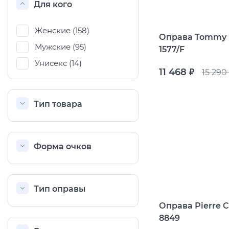
Популярные 
Для кого
Ray Ban
Arman
Женские (
158
)
Оправа Tommy H
Мужские (
95
)
1577/F
Полезные ст
Унисекс (
14
)
О компании
Ад
11 468
15 290
руб.
Тип товара
Форма очков
Тип оправы
Оправа Pierre C
8849