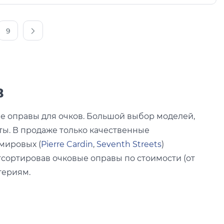
9
в
е оправы для очков. Большой выбор моделей,
ты. В продаже только качественные
 мировых (
Pierre Cardin
,
Seventh Streets
)
сортировав очковые оправы по стоимости (от
териям.
 форм (
овальные
,
«авиаторы»
,
прямоугольные
и
е оптические оправы различают по типу