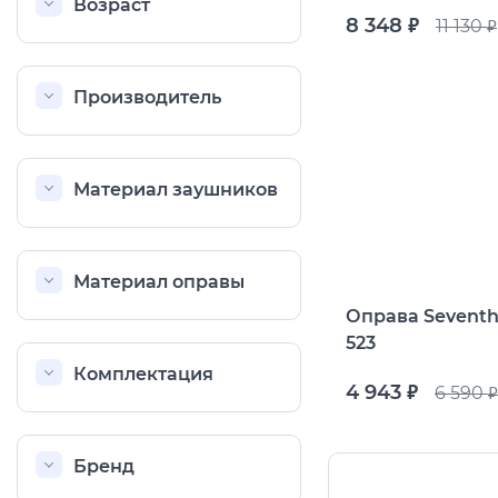
Возраст
8 348
11 130
руб.
руб.
Производитель
Материал заушников
Материал оправы
Оправа Seventh
523
Комплектация
4 943
6 590
руб.
руб.
Бренд