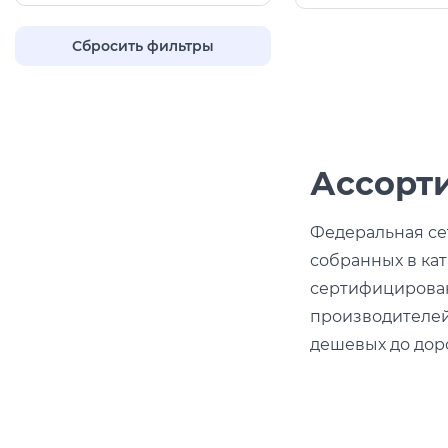
Сбросить фильтры
Ассорт
Федеральная се
собранных в кат
сертифицирован
производителей
дешевых до доро
В ассортименте
т. д.), выполнен