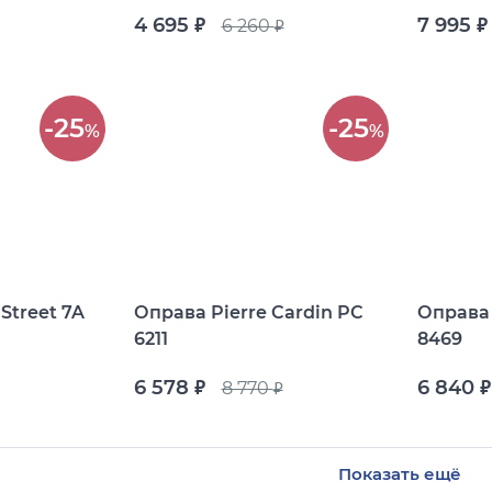
4 695
7 995
6 260
руб.
руб.
руб.
-25
-25
%
%
Street 7A
Оправа Pierre Cardin PC
Оправа 
6211
8469
6 578
6 840
8 770
руб.
руб.
руб.
Показать ещё