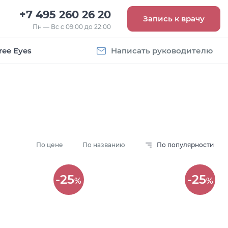
+7 495 260 26 20
Запись к врачу
Пн — Вс с 09:00 до 22:00
ree Eyes
Написать руководителю
По цене
По названию
По популярности
Vogue
Оправа Vogue
-25
-25
%
%
5
OVO 4011
8 093
руб.