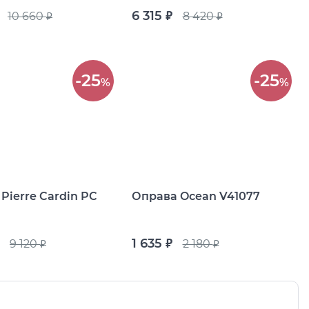
6 315
10 660
8 420
руб.
руб.
руб.
-25
-25
%
%
Pierre Cardin PC
Оправа Ocean V41077
1 635
9 120
2 180
руб.
руб.
руб.