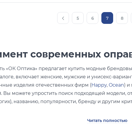
5
6
7
8
имент современных опра
ть «ОК Оптика» предлагает купить модные брендовы
алоге, включает женские, мужские и унисекс-вариан
ные изделия отечественных фирм (
Happy
,
Ocean
) и
. Вы можете упростить поиск подходящей модели, от
гих), названию, популярности, бренду и другим кри
 салона представлены современные изделия разных
Читать полностью
ные в нескольких материалах (
металл
,
пластик
). Такж