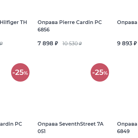
бренды
i Exchange
Happpy
ilfiger TH
Оправа Pierre Cardin PC
Оправа 
6856
раницы
реса салонов
7 898
9 893
10 530
руб.
руб.
руб.
руб.
Показать все результаты
-25
-25
%
%
ardin PC
Оправа SeventhStreet 7A
Оправа 
051
6849