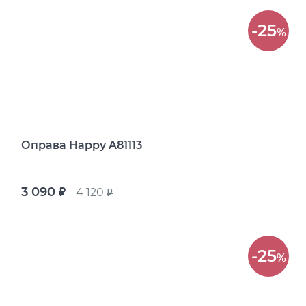
-25
%
Оправа Happy A81113
3 090
4 120
руб.
руб.
-25
%