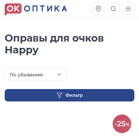
Оправы для очков
Happy
По убыванию
Фильтр
Vogue OVO5230S
Оправа Vogue OVO 4025
11 991
8 270
-25
руб.
руб.
%