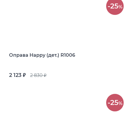
-25
%
Оправа Happy (дет.) R1006
2 123
2 830
руб.
руб.
-25
%