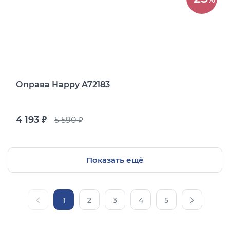
Оправа Happy A72183
4 193
5 590
руб.
руб.
Показать ещё
1
2
3
4
5