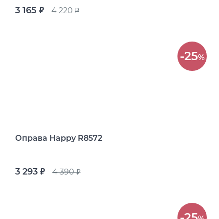
3 165
4 220
руб.
руб.
-25
%
Оправа Happy R8572
3 293
4 390
руб.
руб.
-25
%