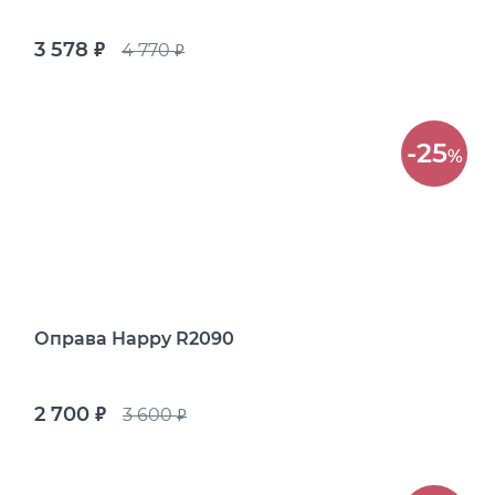
3 578
4 770
руб.
руб.
-25
%
Оправа Happy R2090
2 700
3 600
руб.
руб.