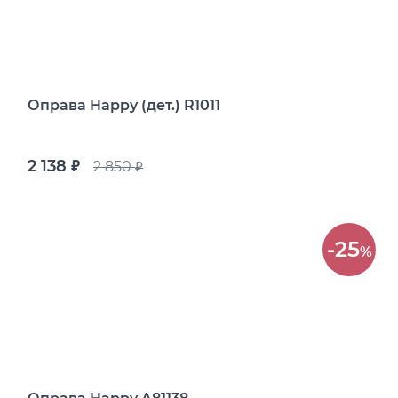
Оправа Happy (дет.) R1011
2 138
2 850
руб.
руб.
-25
%