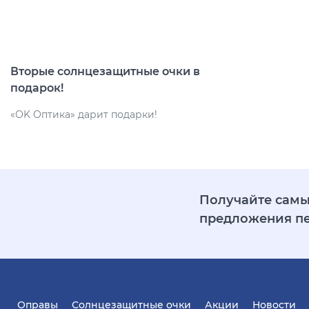
Вторые солнцезащитные очки в
подарок!
«ОK Оптика» дарит подарки!
Получайте самы
предложения п
Оправы
Солнцезащитные очки
Акции
Новости