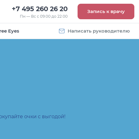
+7 495 260 26 20
Запись к врачу
Пн — Вс с 09:00 до 22:00
ree Eyes
Написать руководителю
Vogue
Оправа Vogue
5
OVO 4011
8 093
руб.