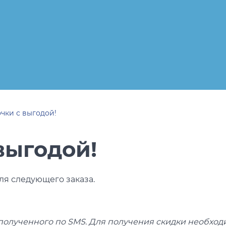
бренды
i Exchange
Happpy
раницы
реса салонов
Показать все результаты
чки с выгодой!
выгодой!
ля следующего заказа.
 полученного по SMS. Для получения скидки необхо