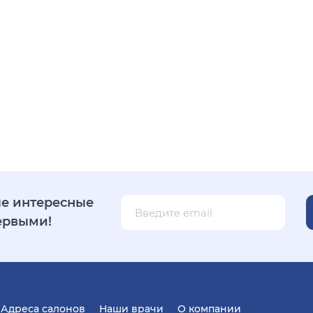
е интересные
ервыми!
Адреса салонов
Наши врачи
О компании