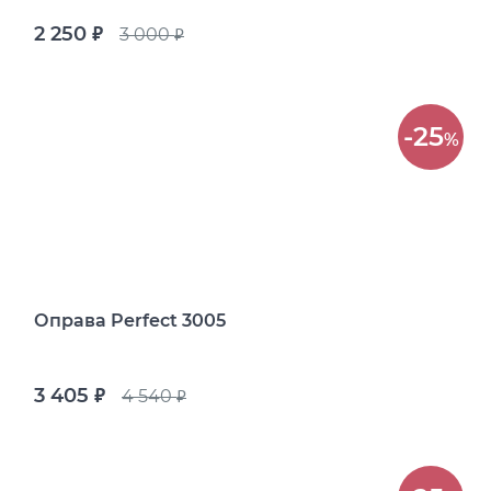
2 250
3 000
руб.
руб.
-25
%
Оправа Perfect 3005
3 405
4 540
руб.
руб.