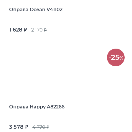
Оправа Ocean V41102
1 628
2 170
руб.
руб.
-25
%
Оправа Happy A82266
3 578
4 770
руб.
руб.