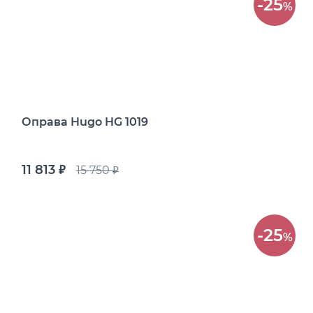
-25
%
Оправа Hugo HG 1019
11 813
15 750
руб.
руб.
-25
%