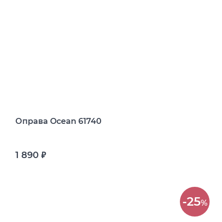
Оправа Ocean 61740
1 890
руб.
-25
%