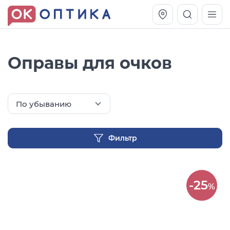
Оправы для очков
По убыванию
Фильтр
Vogue OVO5230S
Оправа Vogue OVO 4025
-25
%
11 991
8 270
руб.
руб.