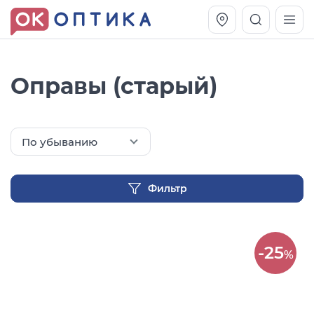
Оправы (старый)
По убыванию
Фильтр
Vogue OVO5230S
Оправа Vogue OVO 4025
-25
%
11 991
8 270
руб.
руб.