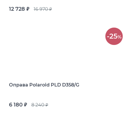
12 728
16 970
руб.
руб.
-25
%
Оправа Polaroid PLD D358/G
6 180
8 240
руб.
руб.