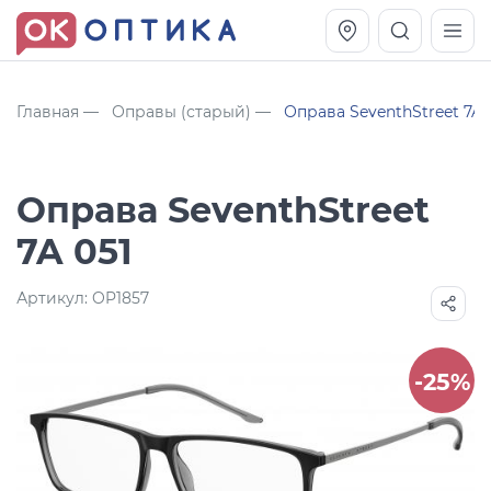
Главная
Оправы (старый)
Оправа SeventhStreet 7A 
Оправа SeventhStreet
7A 051
Артикул:
OP1857
Vogue OVO5230S
Оправа Vogue OVO 4025
-25%
11 991
8 270
руб.
руб.