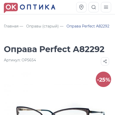
Главная
Оправы (старый)
Оправа Perfect A82292
Оправа Perfect A82292
Артикул:
OP5654
-25%
Vogue OVO5230S
Оправа Vogue OVO 4025
11 991
8 270
руб.
руб.