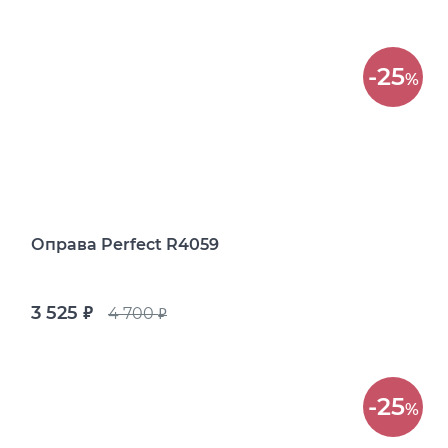
-25
%
Оправа Perfect R4059
3 525
4 700
руб.
руб.
-25
%