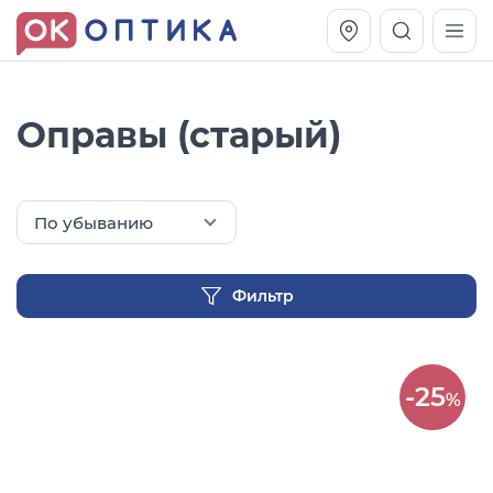
Оправы (старый)
По убыванию
Фильтр
Vogue OVO5230S
Оправа Vogue OVO 4025
-25
%
11 991
8 270
руб.
руб.