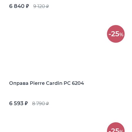
6 840
9 120
руб.
руб.
-25
%
Оправа Pierre Cardin PC 6204
6 593
8 790
руб.
руб.
-25
%