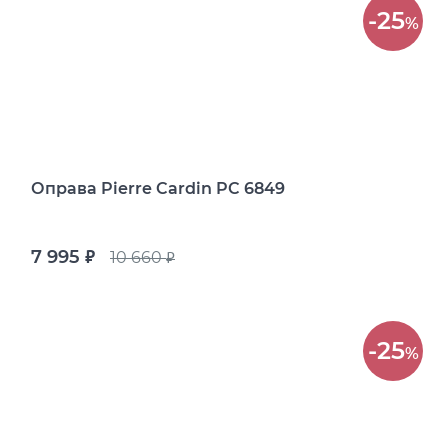
-25
%
Оправа Pierre Cardin PC 6849
7 995
10 660
руб.
руб.
-25
%