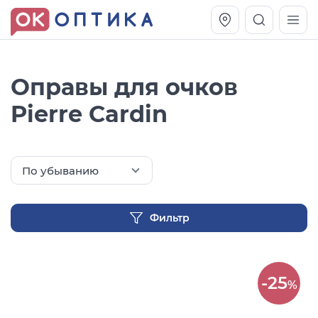
Оправы для очков
Pierre Cardin
По убыванию
Фильтр
Vogue OVO5230S
Оправа Vogue OVO 4025
11 991
8 270
-25
руб.
руб.
%