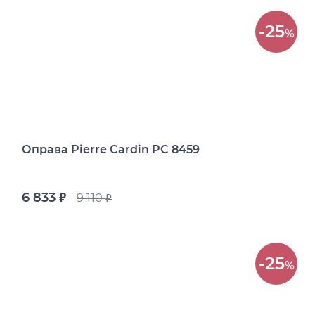
-25
%
Оправа Pierre Cardin PC 8459
6 833
9 110
руб.
руб.
-25
%