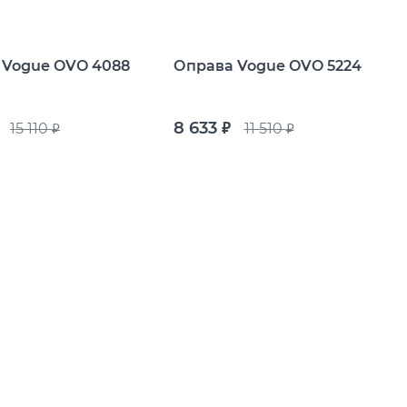
 Vogue OVO 4088
Оправа Vogue OVO 5224
8 633
15 110
11 510
руб.
руб.
руб.