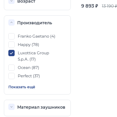
Возраст
9 893
13 190
руб.
руб
Производитель
Franko Gaetano (
4
)
Happy (
78
)
Luxottica Group
S.p.A. (
17
)
Ocean (
87
)
Perfect (
37
)
Показать ещё
Материал заушников