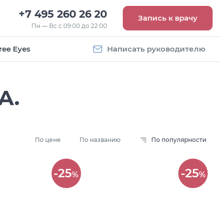
+7 495 260 26 20
Запись к врачу
Пн — Вс с 09:00 до 22:00
ree Eyes
Написать руководителю
A.
По цене
По названию
По популярности
Vogue
Оправа Vogue
-25
-25
%
%
5
OVO 4011
8 093
руб.