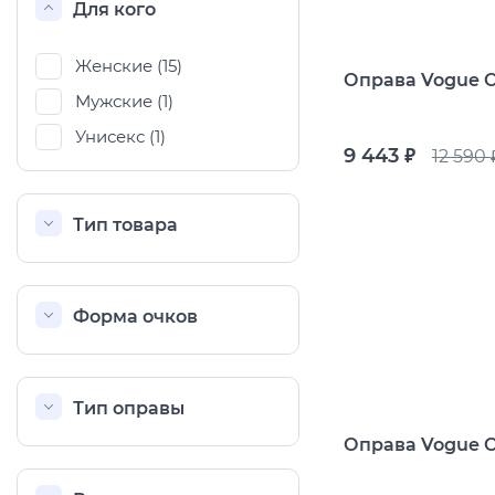
Популярные 
Для кого
Ray Ban
Arman
Женские (
15
)
Оправа Vogue 
Мужские (
1
)
Полезные ст
Унисекс (
1
)
О компании
Ад
9 443
12 590
руб.
р
Тип товара
Форма очков
Тип оправы
Оправа Vogue 