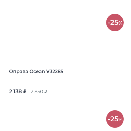
-25
%
Оправа Ocean V32285
2 138
2 850
руб.
руб.
-25
%