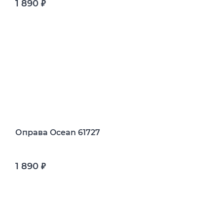
1 890
руб.
Оправа Ocean 61727
1 890
руб.