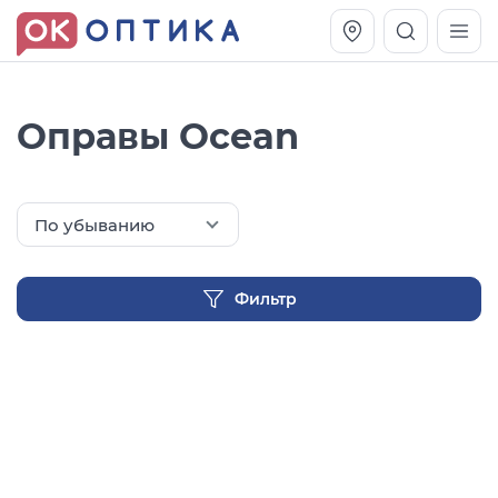
Оправы Ocean
По убыванию
Фильтр
Vogue OVO5230S
Оправа Vogue OVO 4025
11 991
8 270
руб.
руб.