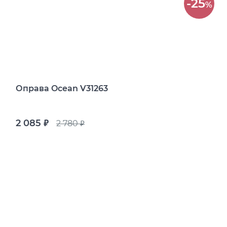
-25
%
Оправа Ocean V31263
2 085
2 780
руб.
руб.