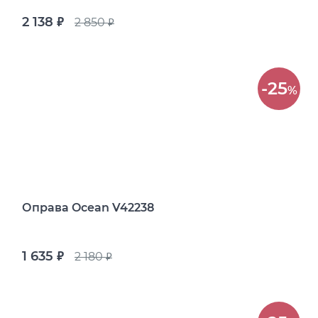
2 138
2 850
руб.
руб.
-25
%
Оправа Ocean V42238
1 635
2 180
руб.
руб.