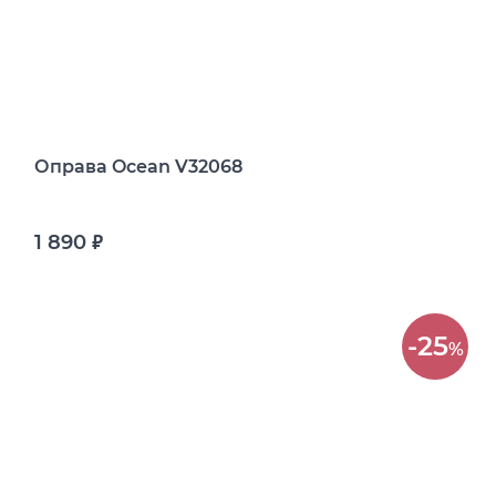
Оправа Ocean V32068
1 890
руб.
-25
%