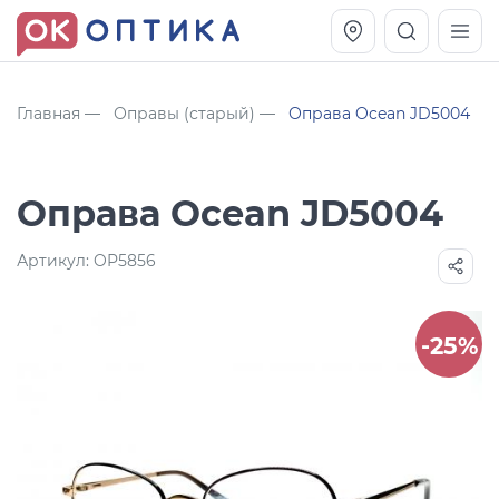
Главная
Оправы (старый)
Оправа Ocean JD5004
Оправа Ocean JD5004
Артикул:
OP5856
-25%
Vogue OVO5230S
Оправа Vogue OVO 4025
11 991
8 270
руб.
руб.