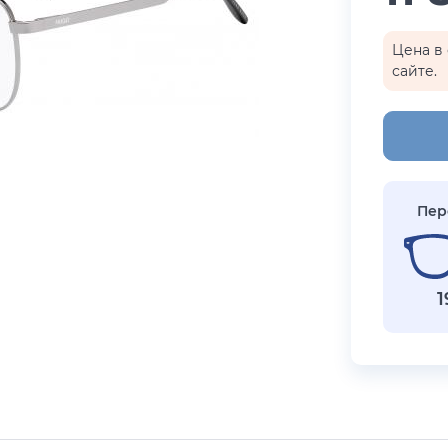
бренды
i Exchange
Happpy
Цена в 
сайте.
раницы
реса салонов
Показать все результаты
Пер