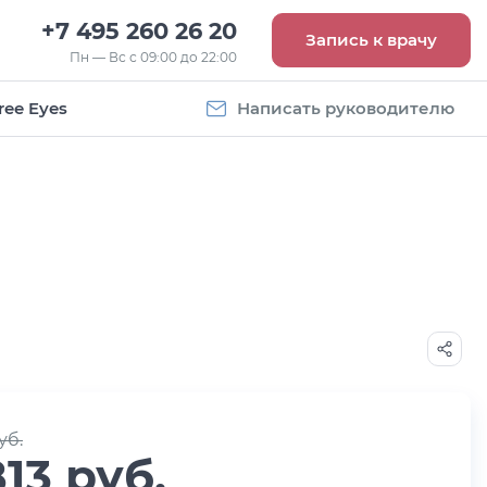
+7 495 260 26 20
Запись к врачу
Пн — Вс с 09:00 до 22:00
ree Eyes
Написать руководителю
Vogue
Оправа Vogue
5
OVO 4011
8 093
руб.
уб.
813 руб.