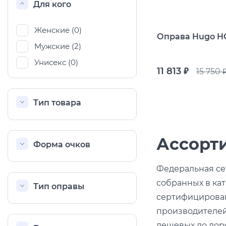
Популярные 
Для кого
Ray Ban
Arman
Женские (
0
)
Оправа Hugo HG
Мужские (
2
)
Полезные ст
Унисекс (
0
)
О компании
Ад
11 813
15 750
руб.
руб
Тип товара
Ассорт
Форма очков
Федеральная се
собранных в кат
Тип оправы
сертифицированн
производителей
дешевых до доро