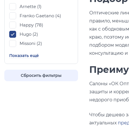
Arnette (
1
)
Оптические лин
Franko Gaetano (
4
)
правило, меньш
Happy (
78
)
как с ободковым
Hugo (
2
)
краю, поэтому 
Missoni (
2
)
подбором модел
консультацию и 
Показать ещё
Преиму
Сбросить фильтры
Салоны «ОК Опти
защиты и корре
недорого приобр
Чтобы дешево з
актуальных
пре