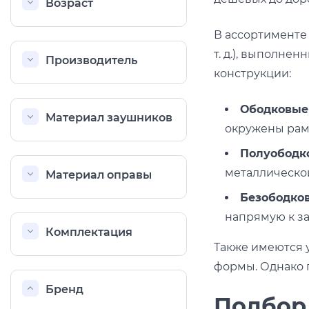
Возраст
В ассортименте
т. д.), выполне
Производитель
конструкции:
Ободковые
Материал заушников
окружены рам
Полуободк
металлическо
Материал оправы
Безободко
напрямую к з
Комплектация
Также имеются 
формы. Однако 
Бренд
Подбор