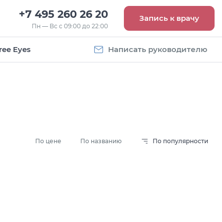
+7 495 260 26 20
Запись к врачу
Пн — Вс с 09:00 до 22:00
ree Eyes
Написать руководителю
По цене
По названию
По популярности
Vogue
Оправа Vogue
5
OVO 4011
8 093
руб.