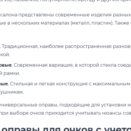
 салона представлены современные изделия разных 
нные в нескольких материалах (металл, пластик). Так
. Традиционная, наиболее распространенная разнови
кой.
овые
. Современная вариация, в которой стекла сое
й рамки.
вые
. Стильная и легкая конструкция с максимальным 
аушникам.
универсальные оправы, подходящие для установки 
при выборе очков приходится учитывать нюансы со
 оправы для очков с уче