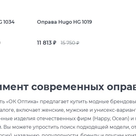
бренды
i Exchange
Happpy
 1034
Оправа Hugo HG 1019
раницы
реса салонов
11 813
15 750
руб.
.
руб.
Показать все результаты
имент современных опра
ть «ОК Оптика» предлагает купить модные брендовы
алоге, включает женские, мужские и унисекс-вариан
ые изделия отечественных фирм (Happy, Ocean) и мир
. Вы можете упростить поиск подходящей модели, от
гих), названию, популярности, бренду и другим кри