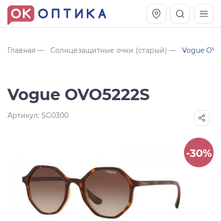
Главная
Солнцезащитные очки (старый)
Vogue OV
Vogue OVO5222S
Артикул:
SG0300
-30%
Vogue OVO5230S
Оправа Vogue OVO 4025
11 991
8 270
руб.
руб.