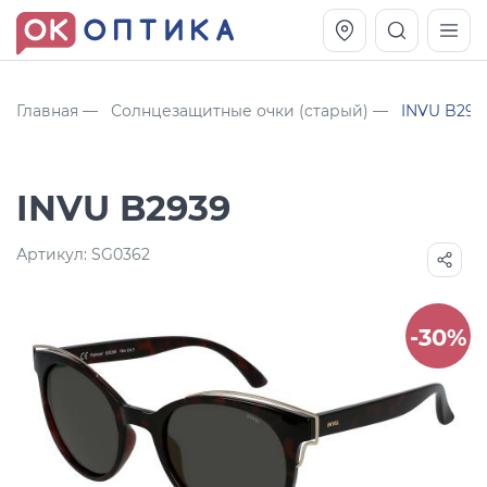
Главная
Солнцезащитные очки (старый)
INVU B293
INVU B2939
Артикул:
SG0362
-30%
Vogue OVO5230S
Оправа Vogue OVO 4025
11 991
8 270
руб.
руб.