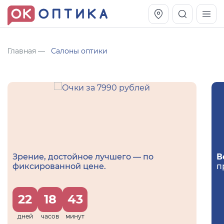
Главная
Салоны оптики
Зрение, достойное лучшего — по
В
фиксированной цене.
п
Vogue OVO5230S
Оправа Vogue OVO 4025
11 991
8 270
22
18
43
руб.
руб.
дней
часов
минут