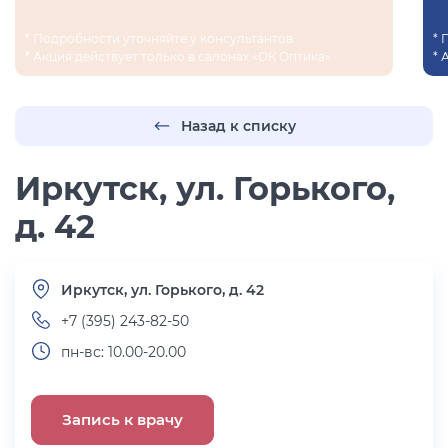
* Подробности уточняйте у консультантов.
* 
* Акция действует только в салонах «ОК Оптика».
* 
Назад к списку
Иркутск, ул. Горького,
д. 42
Иркутск, ул. Горького, д. 42
+7 (395) 243-82-50
пн-вс: 10.00-20.00
Запись к врачу