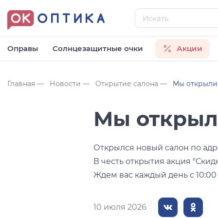
Оправы
Солнцезащитные очки
Акции
Популярные 
Производитель
Производитель
Бренд
Бренд
Главная
Новости
Открытие салона
Мы открылис
Franko Gaetano
INVU
Arnette
INVU
Мы открыли
Happy
Luxottica Group S.p.A.
Franko Gaetano
Vogue
Luxottica Group S.p.A.
Happy
Открылся новый салон по адрес
Ocean
Hugo
В честь открытия акция "Скидк
Оправа Tommy
Ждем вас каждый день с 10:00 д
Hilfiger TH 1594
Perfect
Missoni
12 640
руб.
Safilo
Ocean
10 июля 2026
Показать все