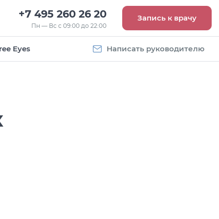
+7 495 260 26 20
Запись к врачу
Пн — Вс с 09:00 до 22:00
ree Eyes
Написать руководителю
к
Vogue
Оправа Vogue
5
OVO 4011
8 093
руб.