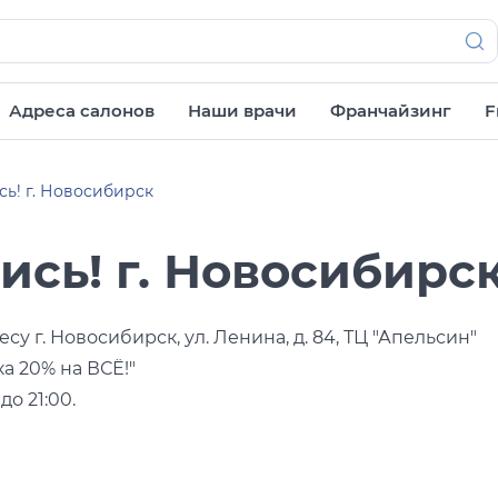
Адреса салонов
Наши врачи
Франчайзинг
F
товары
Тип оправы
Тип оправы
Для кого
Для кого
ь! г. Новосибирск
Ободковая
Без ободка
Женские
Женские
сь! г. Новосибирс
Полуободковая
Мужские
Мужские
Без ободка
Унисекс
у г. Новосибирск, ул. Ленина, д. 84, ТЦ "Апельсин"
а 20% на ВСЁ!"
Vogue 0VO4002S
Vogue OVO5230S
Оправа 
о 21:00.
OVO 402
9 975
11 991
8 270
руб.
руб.
руб.