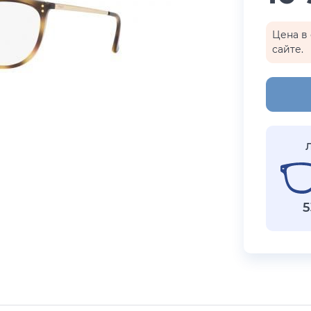
бренды
i Exchange
Happpy
Цена в 
сайте.
раницы
реса салонов
Показать все результаты
5