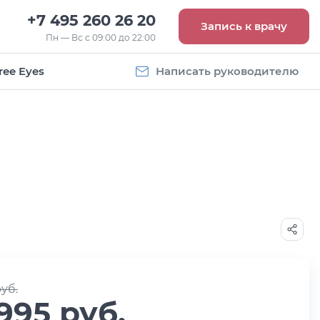
+7 495 260 26 20
Запись к врачу
Пн — Вс с 09:00 до 22:00
ree Eyes
Написать руководителю
Vogue
Оправа Vogue
5
OVO 4011
8 093
руб.
руб.
 995 руб.