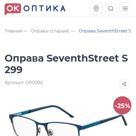
Главная
Оправы (старый)
Оправа SeventhStreet S 2
Оправа SeventhStreet S
299
Артикул:
OP0290
Vogue OVO5230S
Оправа Vogue OVO 4025
-25%
11 991
8 270
руб.
руб.