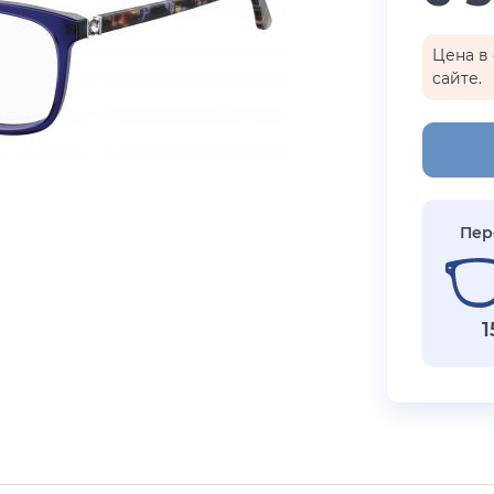
бренды
i Exchange
Happpy
Цена в 
сайте.
раницы
реса салонов
Показать все результаты
Пер