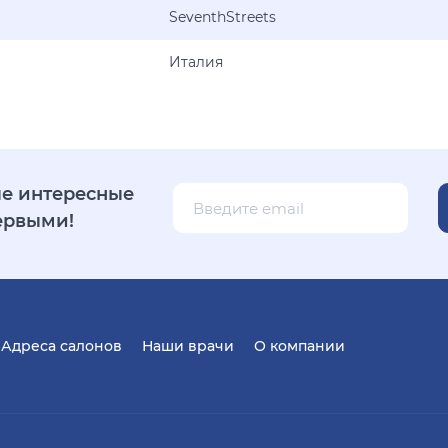
SeventhStreets
Италия
е интересные
ервыми!
Адреса салонов
Наши врачи
О компании