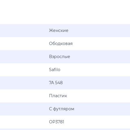
Женские
Ободковая
Взрослые
Safilo
7A 548
Пластик
С футляром
OP3781