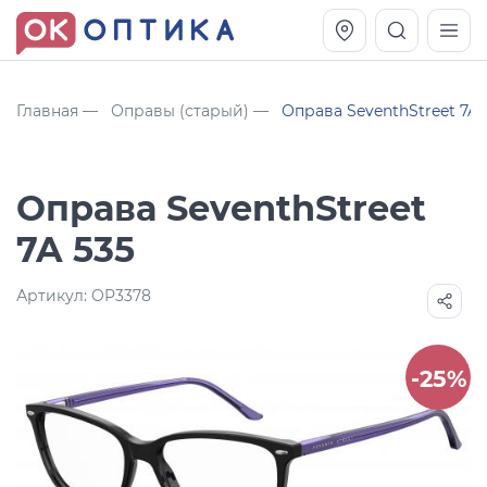
Главная
Оправы (старый)
Оправа SeventhStreet 7A 
Оправа SeventhStreet
7A 535
Артикул:
OP3378
Vogue OVO5230S
Оправа Vogue OVO 4025
-25%
11 991
8 270
руб.
руб.