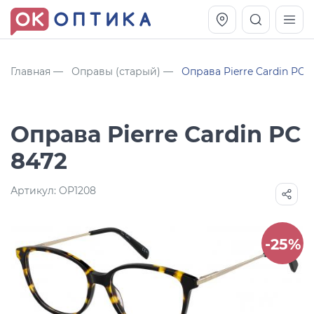
Главная
Оправы (старый)
Оправа Pierre Cardin PC 
Оправа Pierre Cardin PC
8472
Артикул:
OP1208
Vogue OVO5230S
Оправа Vogue OVO 4025
-25%
11 991
8 270
руб.
руб.