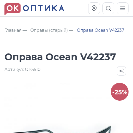
Главная
Оправы (старый)
Оправа Ocean V42237
Оправа Ocean V42237
Артикул:
OP5510
-25%
Vogue OVO5230S
Оправа Vogue OVO 4025
11 991
8 270
руб.
руб.