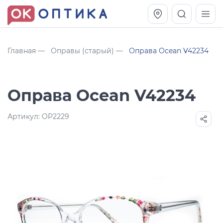
Главная
Оправы (старый)
Оправа Ocean V42234
Оправа Ocean V42234
Артикул:
OP2229
Vogue OVO5230S
Оправа Vogue OVO 4025
11 991
8 270
руб.
руб.