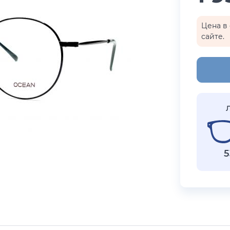
бренды
i Exchange
Happpy
Цена в 
сайте.
раницы
реса салонов
Показать все результаты
5