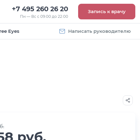
+7 495 260 26 20
Запись к врачу
Пн — Вс с 09:00 до 22:00
ree Eyes
Написать руководителю
Vogue
Оправа Vogue
5
OVO 4011
8 093
руб.
б.
58 руб.