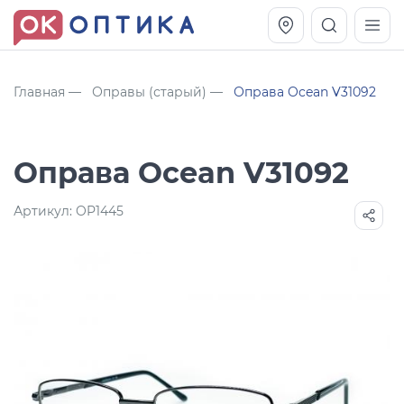
Главная
Оправы (старый)
Оправа Ocean V31092
Оправа Ocean V31092
Артикул:
OP1445
Vogue OVO5230S
Оправа Vogue OVO 4025
11 991
8 270
руб.
руб.