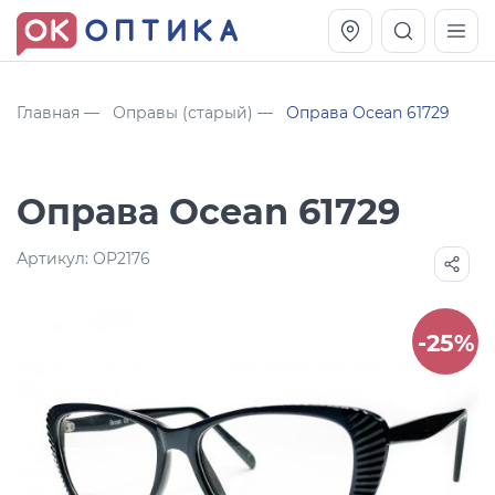
Главная
Оправы (старый)
Оправа Ocean 61729
Оправа Ocean 61729
Артикул:
OP2176
-25%
Vogue OVO5230S
Оправа Vogue OVO 4025
11 991
8 270
руб.
руб.