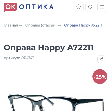
Главная
Оправы (старый)
Оправа Happy A72211
Оправа Happy A72211
Артикул:
OP4743
-25%
Vogue OVO5230S
Оправа Vogue OVO 4025
11 991
8 270
руб.
руб.