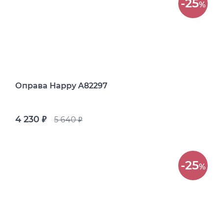
-25
%
Оправа Happy A82297
4 230
5 640
руб.
руб.
-25
%