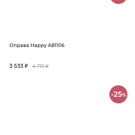
Оправа Happy A81106
3 533
4 710
руб.
руб.
-25
%