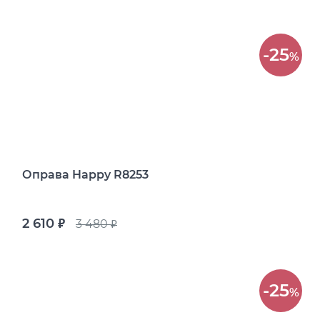
-25
%
Оправа Happy R8253
2 610
3 480
руб.
руб.
-25
%