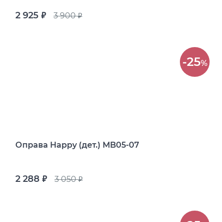
2 925
3 900
руб.
руб.
-25
%
Оправа Happy (дет.) MB05-07
2 288
3 050
руб.
руб.