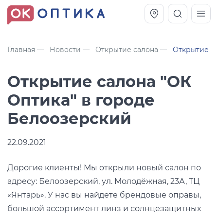
Главная
Новости
Открытие салона
Открытие са
Открытие салона "ОК
Оптика" в городе
Белоозерский
22.09.2021
Vogue OVO5230S
Оправа Vogue OVO 4025
Дорогие клиенты! Мы открыли новый салон по
адресу: Белоозерский, ул. Молодёжная, 23А, ТЦ
11 991
8 270
руб.
руб.
«Янтарь». У нас вы найдёте брендовые оправы,
большой ассортимент линз и солнцезащитных