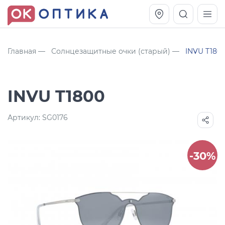
Главная
Солнцезащитные очки (старый)
INVU T180
INVU T1800
Артикул:
SG0176
-30%
Vogue OVO5230S
Оправа Vogue OVO 4025
11 991
8 270
руб.
руб.