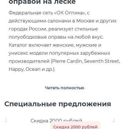
оправой на леске
Федеральная сеть «ОК Оптика», с
действующими салонами в Москве и других
городах России, реализует стильные
полуободковые оправы на любой вкус.
Каталог включает женские, мужские и
унисекс модели популярных зарубежных
производителей (Pierre Cardin, Seventh Street,
Happy, Ocean и др.).
К достоинствам полуободковых оправ для
Читать полностью
очков можно отнести:
Специальные предложения
Изящество линий и дизайна.
Улучшенный периферийный обзор.
Скидка 2000 рублей
Комфорт ношения в течение дня.