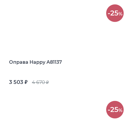
-25
%
Оправа Happy A81137
3 503
4 670
руб.
руб.
-25
%