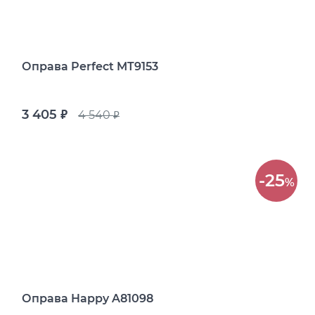
Оправа Perfect MT9153
3 405
4 540
руб.
руб.
-25
%
Оправа Happy A81098