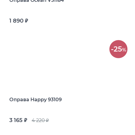
Оправа Ocean V31184
1 890
руб.
-25
%
Оправа Happy 93109
3 165
4 220
руб.
руб.