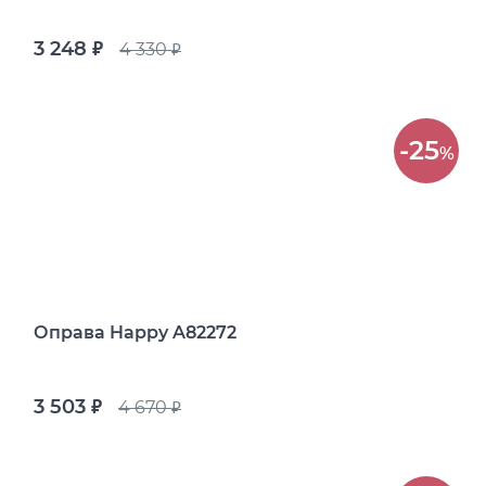
3 248
4 330
руб.
руб.
-25
%
Оправа Happy A82272
3 503
4 670
руб.
руб.