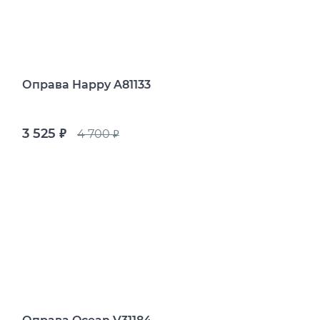
Оправа Happy A81133
3 525
4 700
руб.
руб.