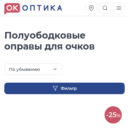
Полуободковые
оправы для очков
По убыванию
Фильтр
Vogue OVO5230S
Оправа Vogue OVO 4025
11 991
8 270
-25
руб.
руб.
%