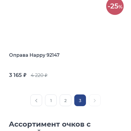
-25
%
Оправа Happy 92147
3 165
4 220
руб.
руб.
1
2
3
Ассортимент очков с