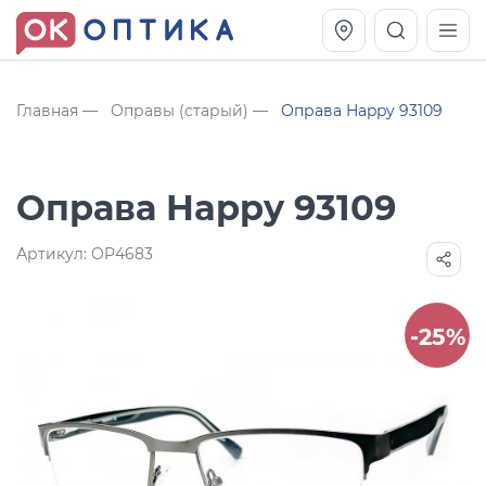
Главная
Оправы (старый)
Оправа Happy 93109
Оправа Happy 93109
Артикул:
OP4683
-25%
Vogue OVO5230S
Оправа Vogue OVO 4025
11 991
8 270
руб.
руб.