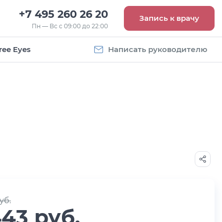
+7 495 260 26 20
Запись к врачу
Пн — Вс с 09:00 до 22:00
ree Eyes
Написать руководителю
Vogue
Оправа Vogue
5
OVO 4011
8 093
руб.
уб.
443 руб.