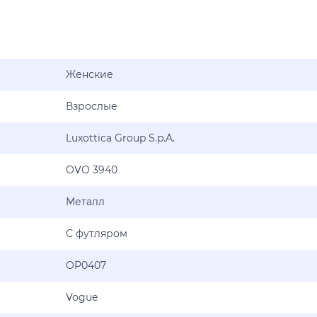
Женские
Взрослые
Luxottica Group S.p.A.
OVO 3940
Металл
С футляром
OP0407
Vogue