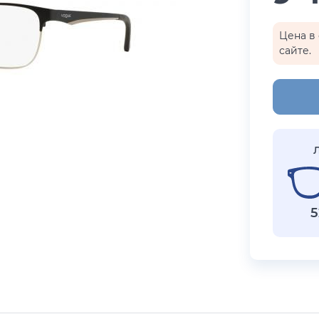
бренды
i Exchange
Happpy
Цена в 
сайте.
раницы
реса салонов
Показать все результаты
5