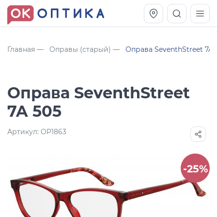
Главная
Оправы (старый)
Оправа SeventhStreet 7A 
Оправа SeventhStreet
7A 505
Артикул:
OP1863
Vogue OVO5230S
Оправа Vogue OVO 4025
-25%
11 991
8 270
руб.
руб.