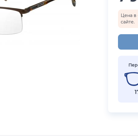
бренды
i Exchange
Happpy
Цена в 
сайте.
раницы
реса салонов
Показать все результаты
Пер