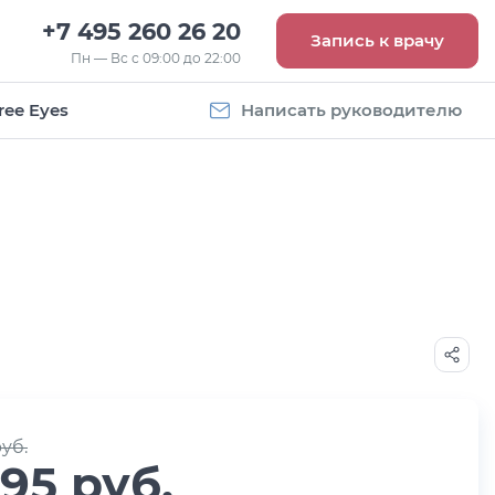
+7 495 260 26 20
Запись к врачу
Пн — Вс с 09:00 до 22:00
ree Eyes
Написать руководителю
Vogue
Оправа Vogue
5
OVO 4011
8 093
руб.
руб.
995 руб.