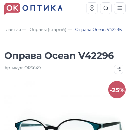
Главная
Оправы (старый)
Оправа Ocean V42296
Оправа Ocean V42296
Артикул:
OP5649
-25%
Vogue OVO5230S
Оправа Vogue OVO 4025
11 991
8 270
руб.
руб.