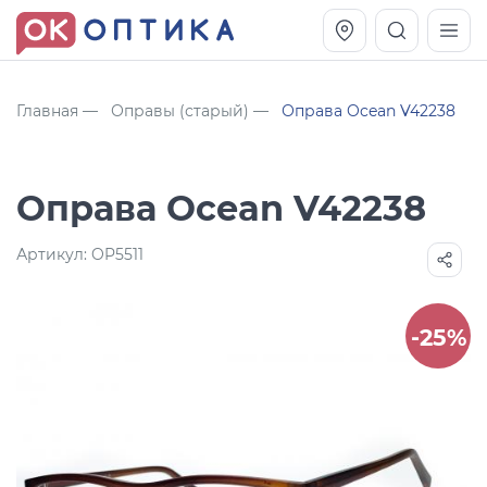
Главная
Оправы (старый)
Оправа Ocean V42238
Оправа Ocean V42238
Артикул:
OP5511
-25%
Vogue OVO5230S
Оправа Vogue OVO 4025
11 991
8 270
руб.
руб.