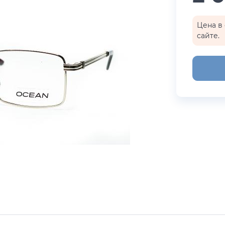
бренды
i Exchange
Happpy
Цена в 
сайте.
раницы
реса салонов
Показать все результаты