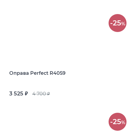
-25
%
Оправа Perfect R4059
3 525
4 700
руб.
руб.
-25
%