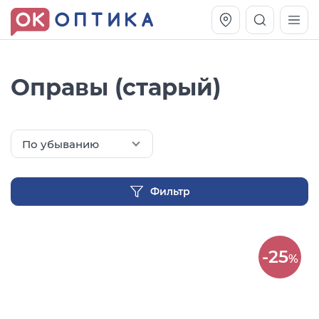
Оправы (старый)
По убыванию
Фильтр
Vogue OVO5230S
Оправа Vogue OVO 4025
-25
%
11 991
8 270
руб.
руб.