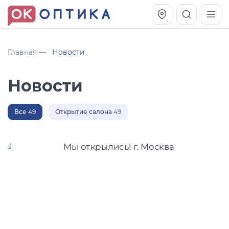
Главная
Новости
Новости
Все
49
Открытие салона
49
Vogue OVO5230S
Оправа Vogue OVO 4025
11 991
8 270
руб.
руб.