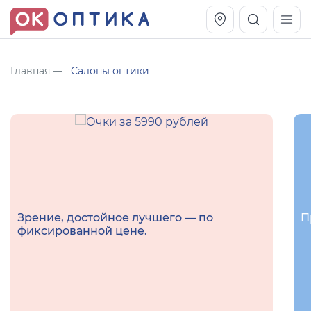
Главная
Салоны оптики
Зрение, достойное лучшего — по
П
фиксированной цене.
Vogue OVO5230S
Оправа Vogue OVO 4025
11 991
8 270
руб.
руб.