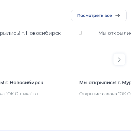
Посмотреть все
! г. Новосибирск
Мы открылись! г. М
а "ОК Оптика" в г.
Открытие салона "ОК Оп