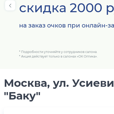
Популярные 
скидка 2000 
Ray Ban
Arman
на заказ очков при онлайн-з
Полезные ст
О компании
Ад
* Подробности уточняйте у сотрудников салона.
* Акция действует только в салонах «ОК Оптика».
Москва, ул. Усиевич
"Баку"