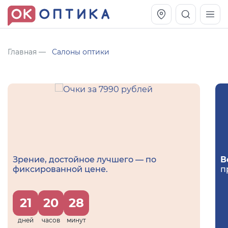
Главная
Салоны оптики
Зрение, достойное лучшего — по
В
фиксированной цене.
п
Vogue OVO5230S
Оправа Vogue OVO 4025
11 991
8 270
21
20
28
руб.
руб.
дней
часов
минут