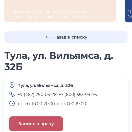
* Подробности уточняйте у консультантов.
* 
* Акция действует только в салонах «ОК Оптика».
* 
Назад к списку
Тула, ул. Вильямса, д.
32Б
Тула, ул. Вильямса, д. 32Б
+7 (487) 290-06-28, +7 (800) 555-99-76
пн-сб: 10.00-20.00, вс: 10.00-19.00
Запись к врачу