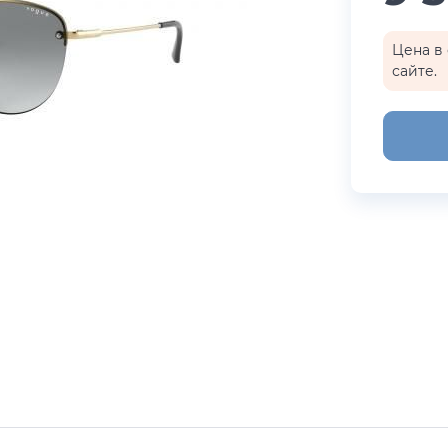
бренды
i Exchange
Happpy
Цена в 
сайте.
раницы
реса салонов
Показать все результаты