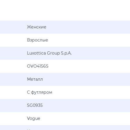
Женские
Взрослые
Luxottica Group S.p.A.
OVO4156S
Металл
С футляром
SG0935
Vogue