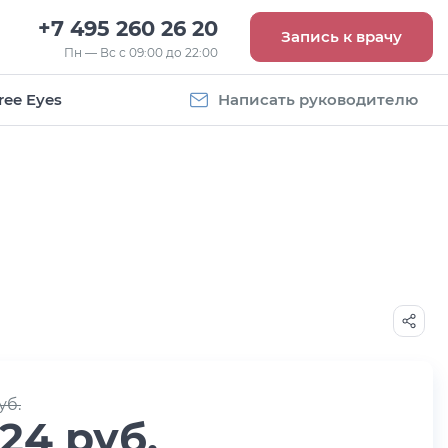
+7 495 260 26 20
Запись к врачу
Пн — Вс с 09:00 до 22:00
ree Eyes
Написать руководителю
Vogue
Оправа Vogue
5
OVO 4011
8 093
руб.
уб.
324 руб.