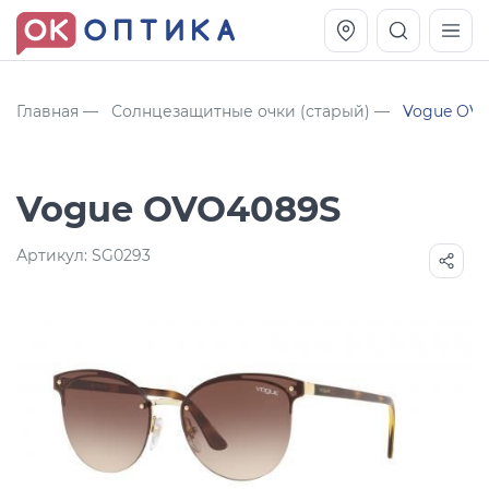
Главная
Солнцезащитные очки (старый)
Vogue OV
Vogue OVO4089S
Артикул:
SG0293
Vogue OVO5230S
Оправа Vogue OVO 4025
11 991
8 270
руб.
руб.