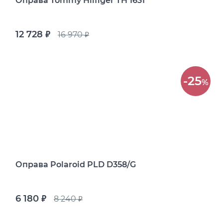
Оправа Tommy Hilfiger TH 1631
12 728
16 970
руб.
руб.
-25
%
Оправа Polaroid PLD D358/G
6 180
8 240
руб.
руб.