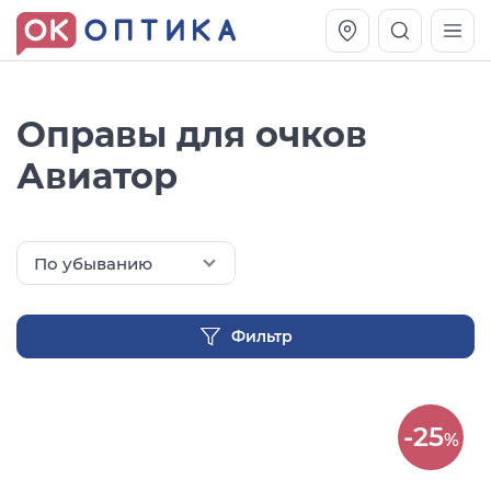
Оправы для очков
Авиатор
По убыванию
Фильтр
Vogue OVO5230S
Оправа Vogue OVO 4025
11 991
8 270
-25
руб.
руб.
%